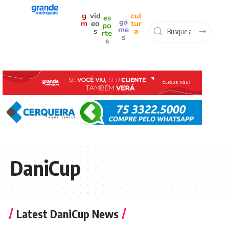
g
vid
cul
es
ga
m
eo
tur
po
me
s
a
rte
s
s
DaniCup
Latest DaniCup News