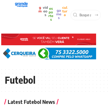
g
vid
cul
es
ga
m
eo
tur
po
me
s
a
rte
s
s
Futebol
Latest Futebol News