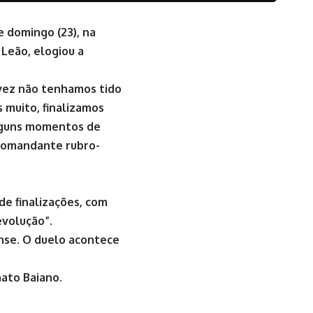
te domingo (23), na
 Leão, elogiou a
lvez não tenhamos tido
s muito, finalizamos
alguns momentos de
o comandante rubro-
de finalizações, com
evolução”.
nse. O duelo acontece
ato Baiano.