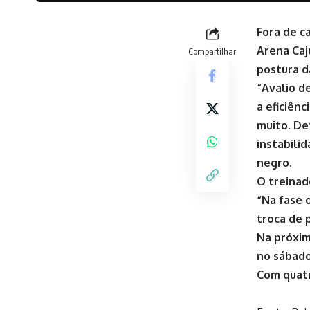
Fora de ca
Arena Caj
Compartilhar
postura d
“Avalio d
a eficiên
muito. De
instabilid
negro.
O treinad
“Na fase 
troca de 
Na próxim
no sábado
Com quatr