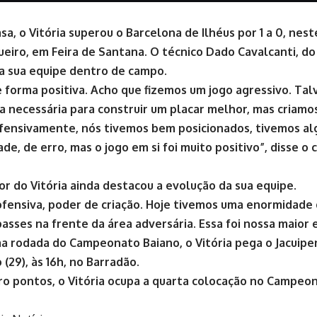
sa, o Vitória superou o Barcelona de Ilhéus por 1 a 0, nes
ueiro, em Feira de Santana. O técnico Dado Cavalcanti, do
a sua equipe dentro de campo.
e forma positiva. Acho que fizemos um jogo agressivo. Ta
cia necessária para construir um placar melhor, mas criamo
fensivamente, nós tivemos bem posicionados, tivemos 
ade, de erro, mas o jogo em si foi muito positivo”, disse 
or do Vitória ainda destacou a evolução da sua equipe.
ofensiva, poder de criação. Hoje tivemos uma enormidade 
passes na frente da área adversária. Essa foi nossa maior 
a rodada do Campeonato Baiano, o Vitória pega o Jacuipe
 (29), às 16h, no Barradão.
o pontos, o Vitória ocupa a quarta colocação no Campeon