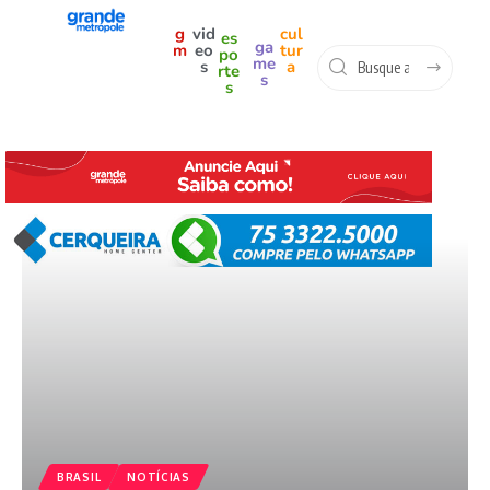
g
vid
cul
es
ga
m
eo
tur
po
me
s
a
rte
s
s
BRASIL
NOTÍCIAS