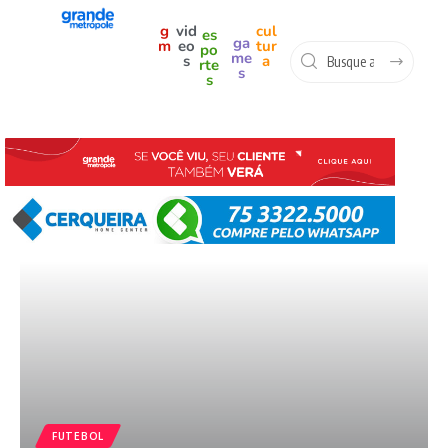
g
vid
cul
es
ga
m
eo
tur
po
me
s
a
rte
s
s
FUTEBOL