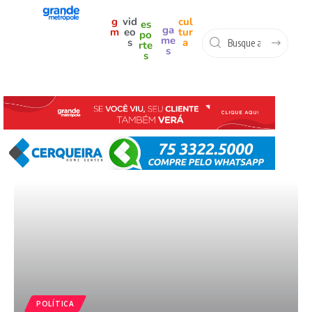
g
vid
cul
es
ga
m
eo
tur
po
me
s
a
rte
s
s
POLÍTICA