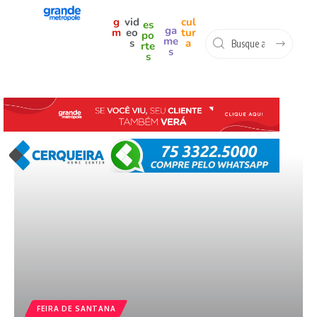
g
vid
cul
es
ga
m
eo
tur
po
me
s
a
rte
s
s
FEIRA DE SANTANA