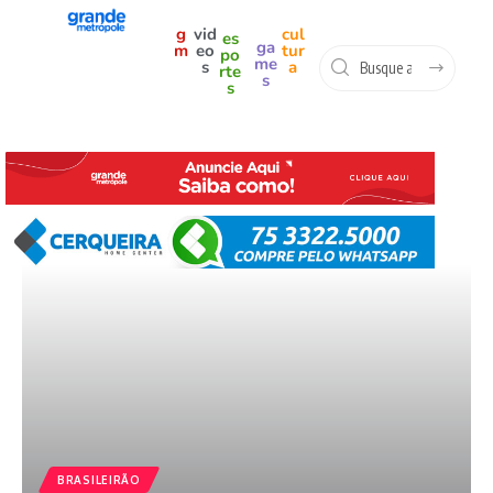
g
vid
cul
es
ga
m
eo
tur
po
me
s
a
rte
s
s
BRASILEIRÃO