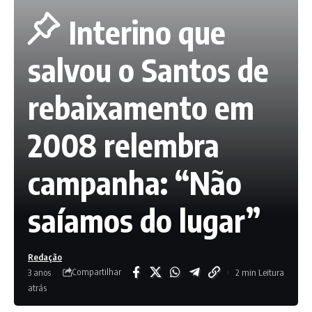
Interino que
salvou o Santos de
rebaixamento em
2008 relembra
campanha: “Não
saíamos do lugar”
Redação
Compartilhar
3 anos
2 min Leitura
atrás