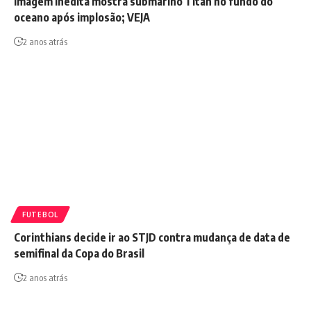
Imagem inédita mostra submarino Titan no fundo do
oceano após implosão; VEJA
2 anos atrás
FUTEBOL
Corinthians decide ir ao STJD contra mudança de data de
semifinal da Copa do Brasil
2 anos atrás