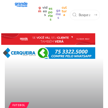
g
vid
cul
es
ga
m
eo
tur
po
me
s
a
rte
s
s
FUTEBOL