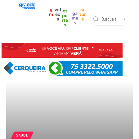
g
vid
cul
es
ga
m
eo
tur
po
me
s
a
rte
s
s
SAÚDE