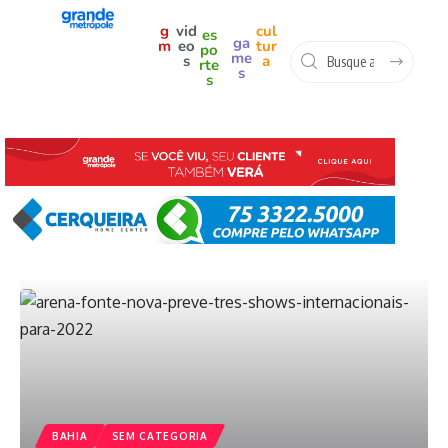
g
vid
cul
es
ga
m
eo
tur
po
me
s
a
rte
s
s
BAHIA
SEM CATEGORIA