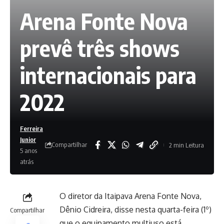
Arena Fonte Nova
prevê três shows
internacionais para
2022
Ferreira
Junior
Compartilhar
2 min Leitura
5 anos
atrás
O diretor da Itaipava Arena Fonte Nova,
Dênio Cidreira, disse nesta quarta-feira (1º)
Compartilhar
que o equipamento multiuso está