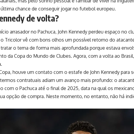
lariais, mas pelo sonho pessoal e familiar de viver na Inglaterr
 última chance de conseguir jogar no futebol europeu.
ennedy de volta?
ício arrasador no Pachuca, John Kennedy perdeu espaço no c
 Tricolor vê com bons olhos um possível retorno do atacante
tratar o tema de forma mais aprofundada porque estava envo
to da Copa do Mundo de Clubes. Agora, com a volta ao Brasil,
.
Copa, houve um contato com o estafe de John Kennedy para se
termos contratuais adiam um avanço mais profundo: o atacan
o com o Pachuca até o final de 2025, data na qual os mexic
sua opção de compra. Neste momento, no entanto, não há indic