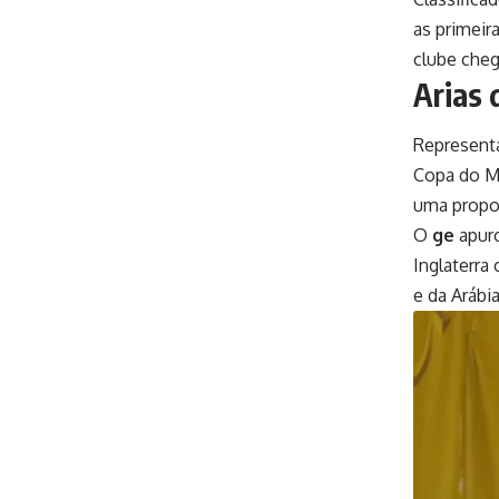
as primeir
clube cheg
Arias 
Represent
Copa do Mu
uma propo
O
ge
apuro
Inglaterra
e da Arábi