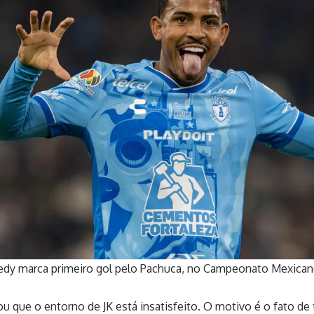
edy marca primeiro gol pelo Pachuca, no Campeonato Mexica
u que o entorno de JK está insatisfeito. O motivo é o fato de