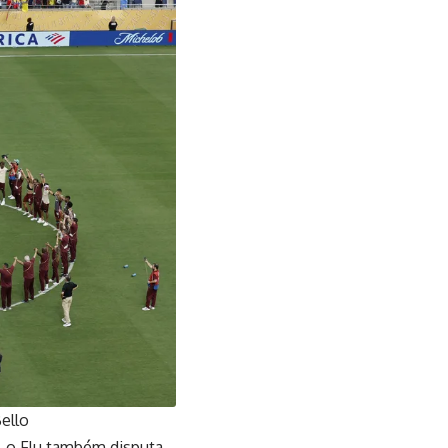
ello
a, o Flu também disputa