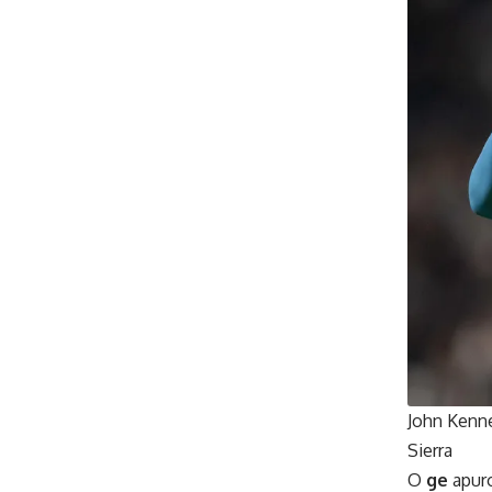
John Kenn
Sierra
O
ge
apuro