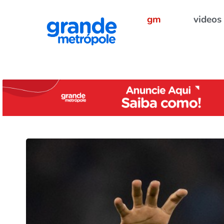
gm
videos