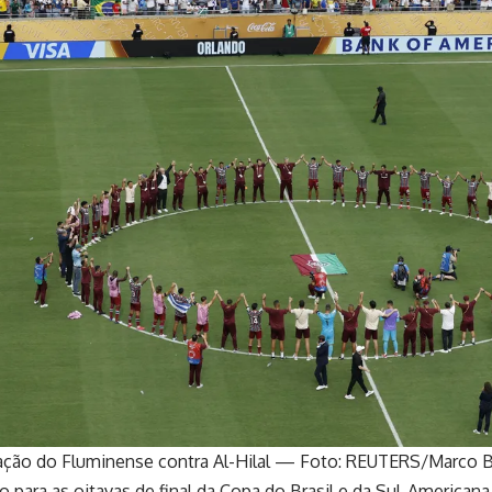
ão do Fluminense contra Al-Hilal — Foto: REUTERS/Marco B
do para as oitavas de final da Copa do Brasil e da Sul-American