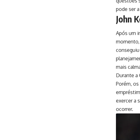
questões sa
pode ser a
John K
Após um in
momento, o
conseguiu 
planejamen
mais calma
Durante a 
Porém, os 
empréstim
exercer a 
ocorrer.