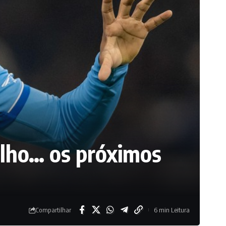
balho… os próximos
Compartilhar
6 min Leitura