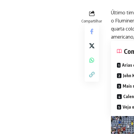
Último tim
o Fluminen
Compartilhar
quarta col
americano,
Con
Arias 
John 
Mais 
Calen
Veja 