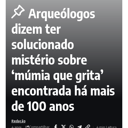
Arqueólogos
dizem ter
solucionado
mistério sobre
‘múmia que grita’
encontrada há mais
de 100 anos
Redação
Compartilhar
4 anos
4 min Leitura