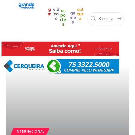
g
vid
cul
es
ga
m
eo
tur
po
me
s
a
rte
s
s
INTERNACIONAL