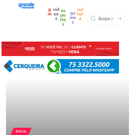
g
vid
cul
es
ga
m
eo
tur
po
me
s
a
rte
s
s
BAHIA