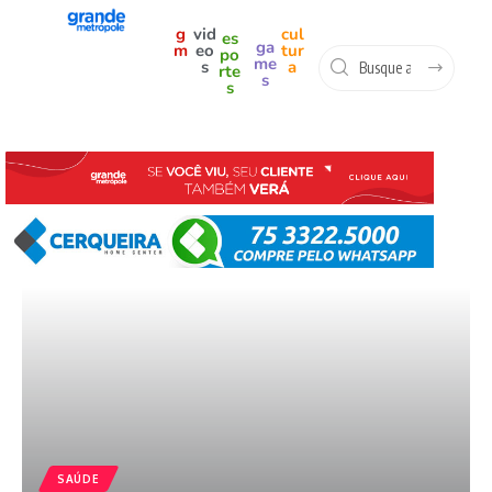
g
vid
cul
es
ga
m
eo
tur
po
me
s
a
rte
s
s
SAÚDE