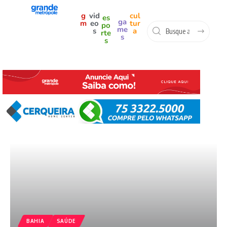
g
vid
cul
es
ga
m
eo
tur
po
me
s
a
rte
s
s
BAHIA
SAÚDE