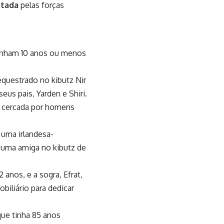
atada
pelas forças
tinham 10 anos ou menos
equestrado no kibutz Nir
eus pais, Yarden e Shiri.
e cercada por homens
 uma irlandesa-
 uma amiga no kibutz de
 anos, e a sogra, Efrat,
biliário para dedicar
que tinha 85 anos