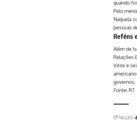
quando foi
Pelo menos
Naquela co
pessoas d
Reféns 
Além de Is
Relações E
Vinte e se
americanos
governos.
Fonte: R7
TAGGED:
d