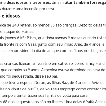
as
e
duas idosas israelenses
. Uma
militar também foi resg
s durante uma incursão por terra.
 e idosos
erca de 240 reféns, ao menos 35 são crianças. Dezoito delas 
do ataque do Hamas.
s jovens é Kfir Bibas, que tinha apenas 9 meses quando foi s
da fronteira com Gaza, junto com seu irmão Ariel, de 4 anos, e s
ece em um vídeo do dia do ataque com os filhos nos braços 
s crianças fizeram aniversário em cativeiro, como Emily Hand,
, que completou 9 anos. A menina estava dormindo na casa de
ndo foi sequestrada, disse seu pai.
 que teve a esposa, Doron, as filhas Raz, de 4 anos, e Aviv, de 2
as no kibutz de Nir Oz, deixou seu emprego como corretor imo
 tempo a tentar trazer sua família de volta para casa.
 68 dos sequestrados são mulheres. Uma delas é Yaffa Adar, 