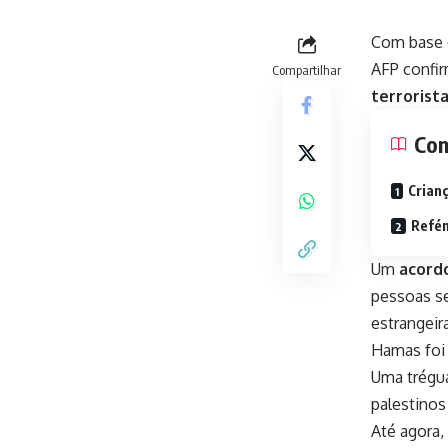
Com base e
AFP confir
Compartilhar
terrorist
Con
Crianç
Refén
Um
acordo
pessoas se
estrangeira
Hamas foi 
Uma trégua
palestinos
Até agora,