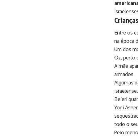
american
israelense
Crianças
Entre os c
na época 
Um dos mai
Oz, perto 
A mãe apar
armados.
Algumas da
israelense
Be’eri qua
Yoni Asher,
sequestrad
todo o seu
Pelo menos