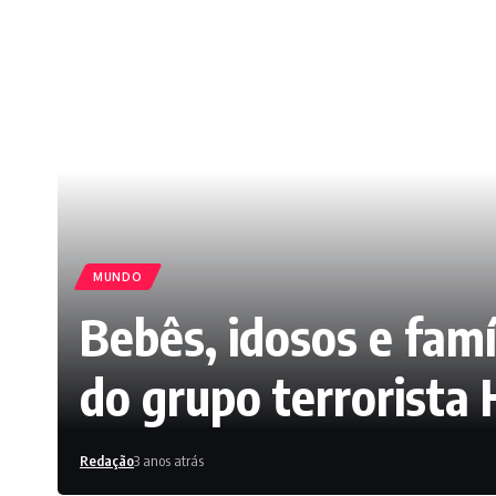
MUNDO
Bebês, idosos e famí
do grupo terrorista
Redação
3 anos atrás