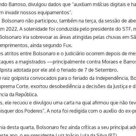
ndo Barroso, divulgou dados que “auxiliam milícias digitais e
m invadir nossos equipamentos”.
, Bolsonaro não participou, também na terça, da sessão de abe
 em 2022. A solenidade foi conduzida pelo presidente do STF, m
Bolsonaro iria sobrevoar as áreas atingidas pelas chuvas em S
mprimentos, ainda segundo Fux.
s atritos entre Bolsonaro e o Judiciário ocorrem depois de m
ataques a magistrados —principalmente contra Moraes e Barr
olpista adotada por ele até o feriado de 7 de Setembro.
 raiz golpista convocados para o feriado da Independência, B
uprema Corte, exortou desobediência a decisões da Justiça e d
ncia da República.
s, ele recuou e divulgou uma carta na qual afirmou que não t
aisquer dos Poderes”. A nota foi redigida com o auxílio do ex
ia desta quarta, Bolsonaro fez ainda críticas a seu principal ad
este ano, o ex-presidente Luiz Inácio Lula da Silva (PT).