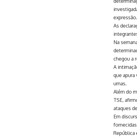
determinaç
investigad
expressão
As declara
integrante
Na semana 
determinad
chegou a r
A intimaçã
que apura 
urnas.
Além do ma
TSE, afirm
ataques de
Em discurs
fornecidas
República 