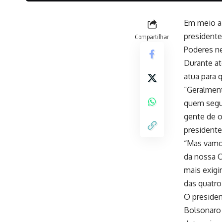
Em meio a 
presidente
Compartilhar
Poderes nes
Durante at
atua para 
“Geralment
quem segur
gente de o
presidente
“Mas vamos
da nossa C
mais exigi
das quatro 
O presiden
Bolsonaro 