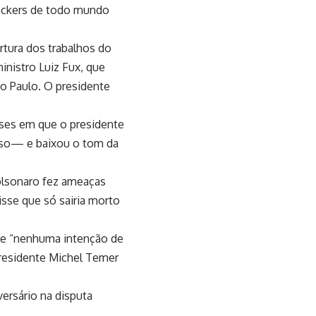
 hackers de todo mundo
rtura dos trabalhos do
inistro Luiz Fux, que
ão Paulo. O presidente
eses em que o presidente
oso— e baixou o tom da
olsonaro fez ameaças
isse que só sairia morto
eve “nenhuma intenção de
-presidente Michel Temer
versário na disputa