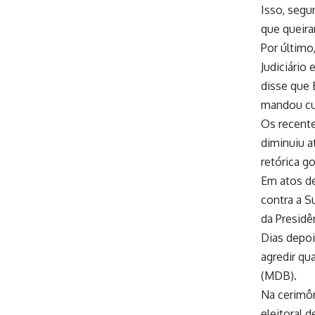
Isso, segu
que queira
Por último
Judiciário
disse que 
mandou cu
Os recente
diminuiu 
retórica g
Em atos de
contra a S
da Presidê
Dias depoi
agredir qu
(MDB).
Na cerimôn
eleitoral d