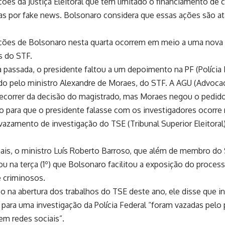
ões da Justiça Eleitoral que têm limitado o financiamento de c
as por fake news. Bolsonaro considera que essas ações são at
.
ções de Bolsonaro nesta quarta ocorrem em meio a uma nova 
s do STF.
passada, o presidente faltou a um depoimento na PF (Polícia F
o pelo ministro Alexandre de Moraes, do STF. A AGU (Advocac
ecorrer da decisão do magistrado, mas Moraes negou o pedido
o para que o presidente falasse com os investigadores ocorre
vazamento de investigação do TSE (Tribunal Superior Eleitoral
is, o ministro Luís Roberto Barroso, que além de membro do 
ou na terça (1º) que Bolsonaro facilitou a exposição do processo
 criminosos.
o na abertura dos trabalhos do TSE deste ano, ele disse que 
 para uma investigação da Polícia Federal “foram vazadas pelo 
em redes sociais”.