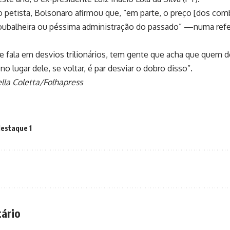
o petista, Bolsonaro afirmou que, “em parte, o preço [dos comb
roubalheira ou péssima administração do passado” —numa ref
 fala em desvios trilionários, tem gente que acha que quem d
no lugar dele, se voltar, é par desviar o dobro disso”.
lla Coletta/Folhapress
estaque 1
ário