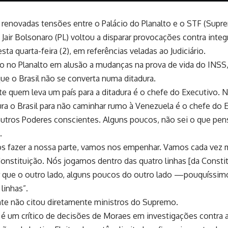
renovadas tensões entre o Palácio do Planalto e o STF (Supre
 Jair Bolsonaro (PL) voltou a disparar provocações contra inte
ta quarta-feira (2), em referências veladas ao Judiciário.
o no Planalto em alusão a mudanças na prova de vida do INSS
que o Brasil não se converta numa ditadura.
e quem leva um país para a ditadura é o chefe do Executivo. No
a o Brasil para não caminhar rumo à Venezuela é o chefe do 
utros Poderes conscientes. Alguns poucos, não sei o que pen
.
 fazer a nossa parte, vamos nos empenhar. Vamos cada vez ma
onstituição. Nós jogamos dentro das quatro linhas [da Consti
r que o outro lado, alguns poucos do outro lado —pouquíssi
linhas”.
te não citou diretamente ministros do Supremo.
é um crítico de decisões de Moraes em investigações contra a