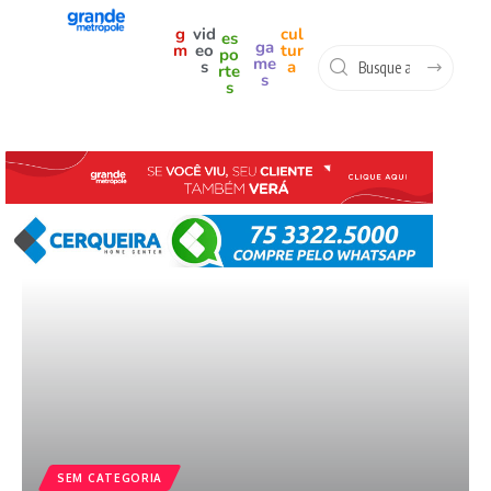
g
vid
cul
es
ga
m
eo
tur
po
me
s
a
rte
s
s
SEM CATEGORIA