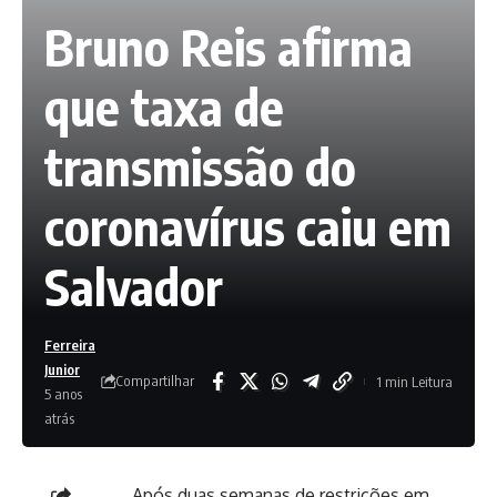
Bruno Reis afirma
que taxa de
transmissão do
coronavírus caiu em
Salvador
Ferreira
Junior
Compartilhar
1 min Leitura
5 anos
atrás
Após duas semanas de restrições em