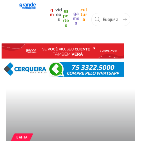
g
vid
cul
es
ga
m
eo
tur
po
me
s
a
rte
s
s
BAHIA