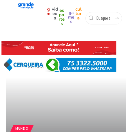
g
vid
cul
es
ga
m
eo
tur
po
me
s
a
rte
s
s
MUNDO