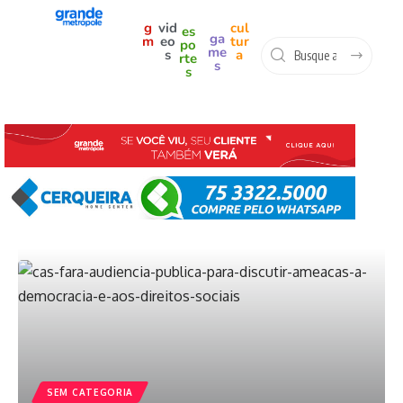
g
vid
cul
es
ga
m
eo
tur
po
me
s
a
rte
s
s
SEM CATEGORIA