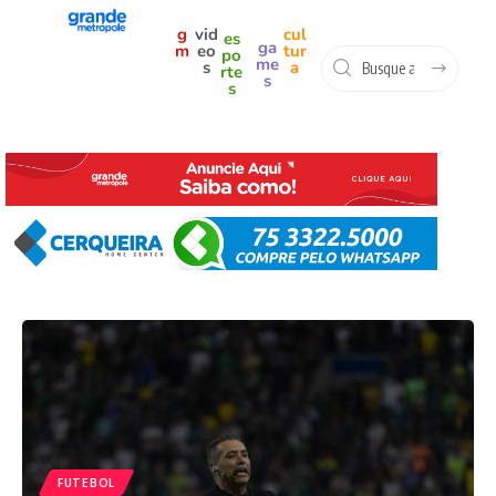
g
vid
cul
es
ga
m
eo
tur
po
me
s
a
rte
s
s
FUTEBOL