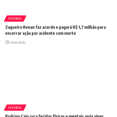
FUTEBOL
Zagueiro Renan faz acordo e pagará R$ 1,7 milhão para
encerrar ação por acidente com morte
2 anos atrás
FUTEBOL
Rodrigo Caio cura feridas físicas e mentais após viver