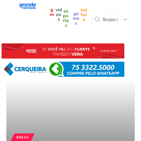
g
vid
cul
es
ga
m
eo
tur
po
me
s
a
rte
s
s
BRASIL