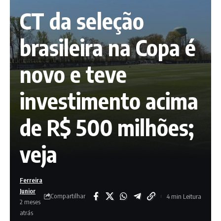
CT da seleção
brasileira na Copa é
novo e teve
investimento acima
de R$ 500 milhões;
veja
Ferreira
Junior
Compartilhar
4 min Leitura
2 meses
atrás