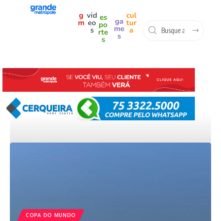
g
vid
cul
es
ga
m
eo
tur
po
me
s
a
rte
s
s
COPA DO MUNDO