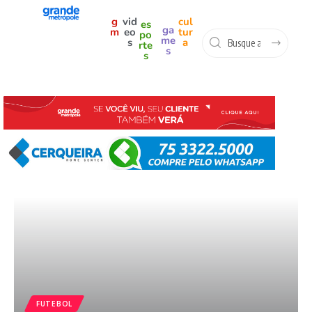
g
vid
cul
es
ga
m
eo
tur
po
me
s
a
rte
s
s
FUTEBOL