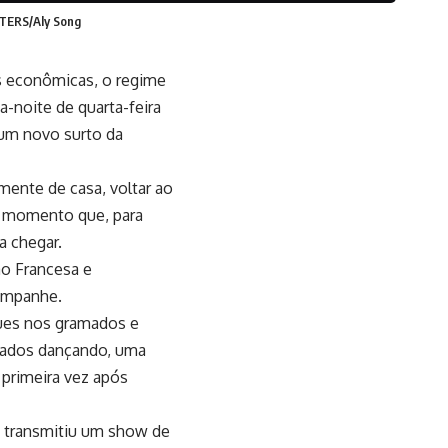
UTERS/Aly Song
s econômicas, o regime
-noite de quarta-feira
um novo surto da
mente de casa, voltar ao
um momento que, para
a chegar.
ão Francesa e
hampanhe.
ues nos gramados e
ntados dançando, uma
primeira vez após
, transmitiu um show de