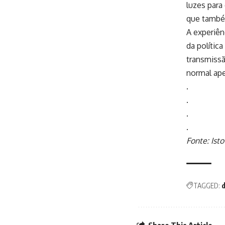
luzes para
que também
A experiên
da polític
transmissã
normal ape
.
.
.
.
Fonte: Isto
TAGGED:
d