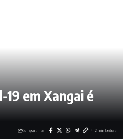
d-19 em Xangai é
Compartilhar
2 min Leitura