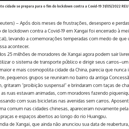
to cidade se prepara para o fim do lockdown contra a Covid-19 31/05/2022 RE
uters) – Após dois meses de frustrações, desespero e perda
 de lockdown contra a Covid-19 em Xangai foi encerrado à meia
local), levando a comemorações temperadas com medo de que 
ssa acontecer.
dos 25 milhões de moradores de Xangai agora podem sair livre
utilizar o sistema de transporte público e dirigir seus carros–
maior e mais cosmopolita cidade da China, parecia que nunca i
te, pequenos grupos se reuniram no bairro da antiga Concess
, gritaram “proibição suspensa!” e brindaram com taças de c
, as ruas estavam animadas, com moradores fazendo piqueniq
assando com suas bicicletas nas avenidas sem carros. Apose
rna comum nas cidades chinesas, apareceram novamente pela 
praças e espaços abertos ao longo do rio Huangpu.
ndia de Xangai, que ainda não anunciou sua data de reabertura