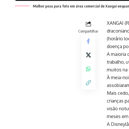
Mulher posa para foto em área comercial de Xangai enquan
XANGAI (Re
draconiano
Compartilhar
(horário 
doença po
A maioria 
trabalho, 
muitos na 
À meia-noi
assobiaram
Mais cedo
crianças p
visão notu
meses em 
A Disneylâ