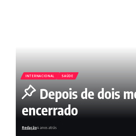
INTERNACIONAL
SAÚDE
Depois de dois m
encerrado
Redação
4 anos atrás