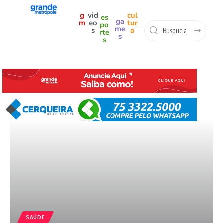
g
vid
cul
es
ga
m
eo
tur
po
me
s
a
rte
s
s
SAÚDE