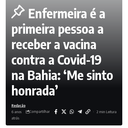
Enfermeira é a
primeira pessoa a
receber a vacina
contra a Covid-19
na Bahia: ‘Me sinto
honrada’
Redação
Compartilhar
6 anos
2 min Leitura
atrás