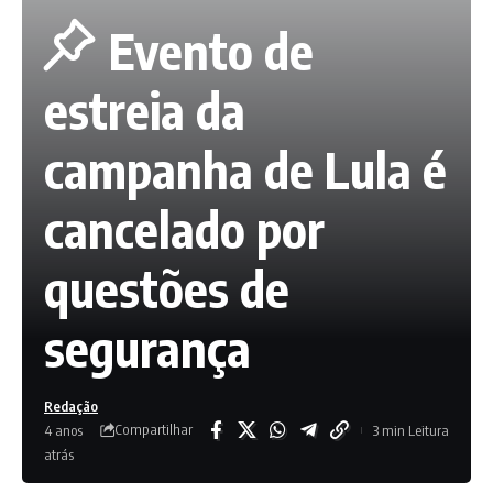
Evento de
estreia da
campanha de Lula é
cancelado por
questões de
segurança
Redação
Compartilhar
4 anos
3 min Leitura
atrás