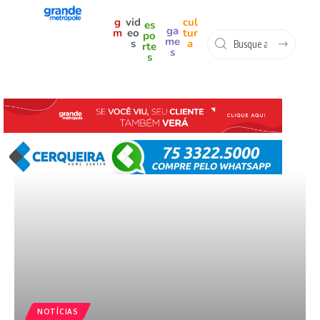
g
vid
cul
es
ga
m
eo
tur
po
me
s
a
rte
s
s
NOTÍCIAS