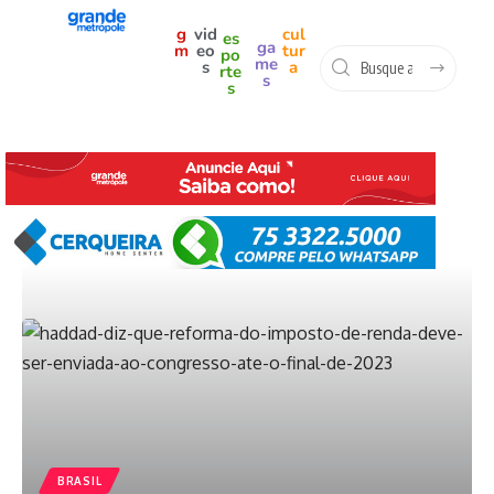
g
vid
cul
es
ga
m
eo
tur
po
me
s
a
rte
s
s
BRASIL