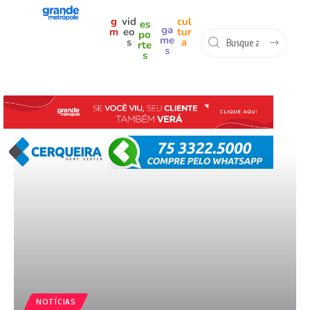
g
vid
cul
es
ga
m
eo
tur
po
me
s
a
rte
s
s
NOTÍCIAS