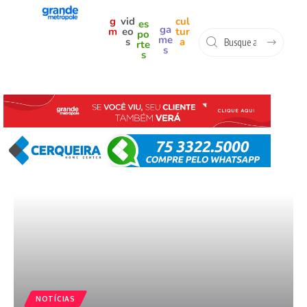
g
vid
cul
es
ga
m
eo
tur
po
me
s
a
rte
s
s
NOTÍCIAS