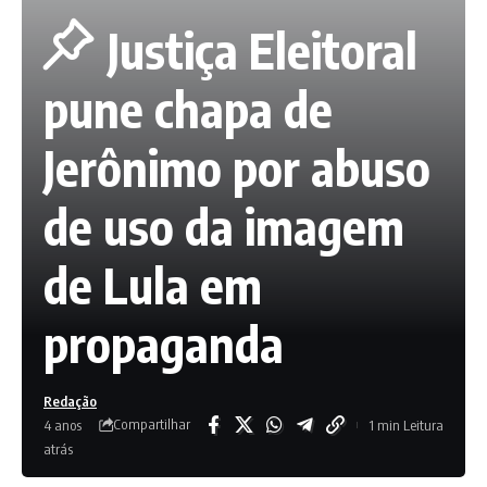
Justiça Eleitoral
pune chapa de
Jerônimo por abuso
de uso da imagem
de Lula em
propaganda
Redação
Compartilhar
4 anos
1 min Leitura
atrás