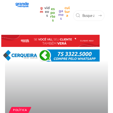
g
vid
cul
es
ga
m
eo
tur
po
me
s
a
rte
s
s
POLÍTICA