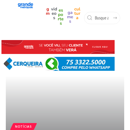
g
vid
cul
es
ga
m
eo
tur
po
me
s
a
rte
s
s
NOTÍCIAS