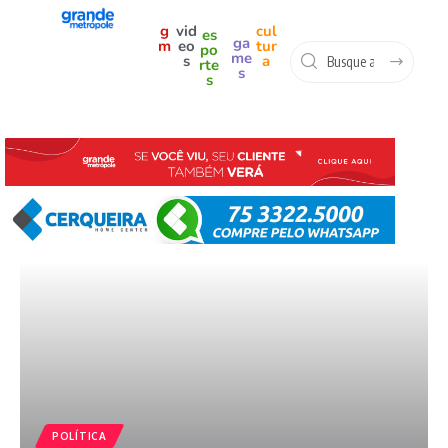
g
vid
cul
es
ga
m
eo
tur
po
me
s
a
rte
s
s
POLÍTICA