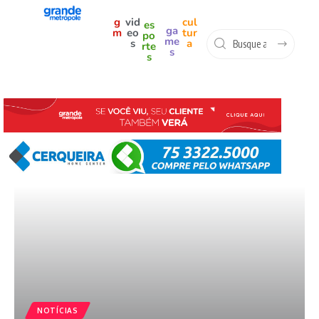
g
vid
cul
es
ga
m
eo
tur
po
me
s
a
rte
s
s
NOTÍCIAS