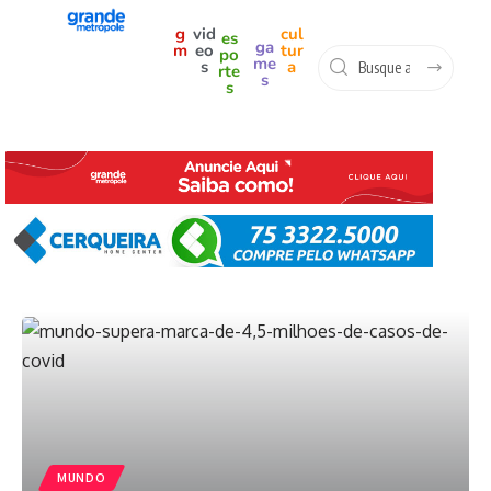
g
vid
cul
es
ga
m
eo
tur
po
me
s
a
rte
s
s
MUNDO