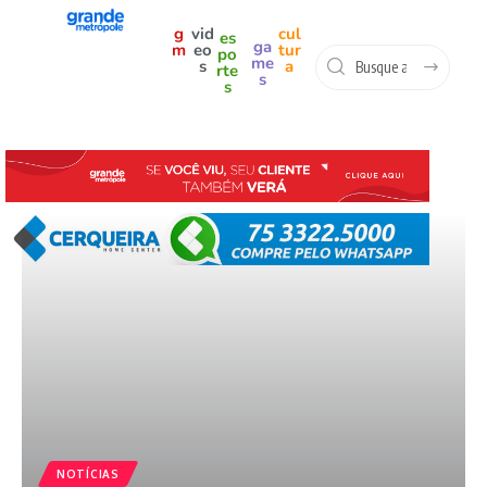
g
vid
cul
es
ga
m
eo
tur
po
me
s
a
rte
s
s
NOTÍCIAS