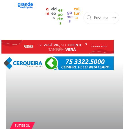
g
vid
cul
es
ga
m
eo
tur
po
me
s
a
rte
s
s
FUTEBOL