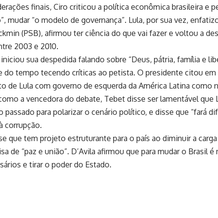
erações finais, Ciro criticou a política econômica brasileira e 
”, mudar “o modelo de governança”. Lula, por sua vez, enfatiz
ckmin (PSB), afirmou ter ciência do que vai fazer e voltou a des
tre 2003 e 2010.
iniciou sua despedida falando sobre “Deus, pátria, família e li
e do tempo tecendo críticas ao petista. O presidente citou em
o de Lula com governo de esquerda da América Latina como na
omo a vencedora do debate, Tebet disse ser lamentável que 
o passado para polarizar o cenário político, e disse que “fará 
à corrupção.
se que tem projeto estruturante para o país ao diminuir a carga
isa de “paz e união”. D’Avila afirmou que para mudar o Brasil é 
ários e tirar o poder do Estado.