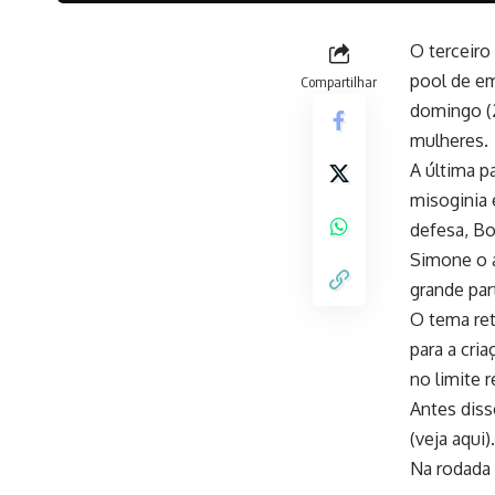
O terceiro
pool de em
Compartilhar
domingo (2
mulheres.
A última 
misoginia 
defesa, Bo
Simone o a
grande par
O tema re
para a cri
no limite 
Antes diss
(veja aqui).
Na rodada 