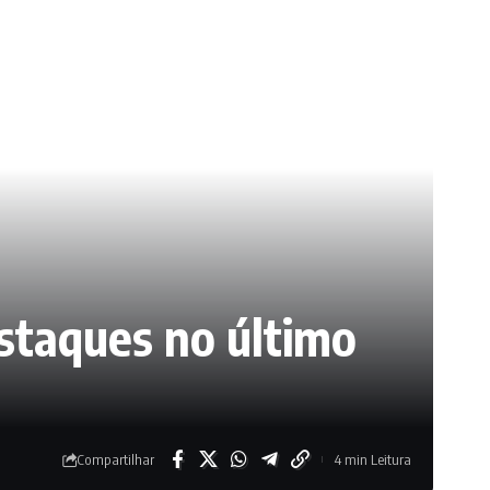
estaques no último
Compartilhar
4 min Leitura