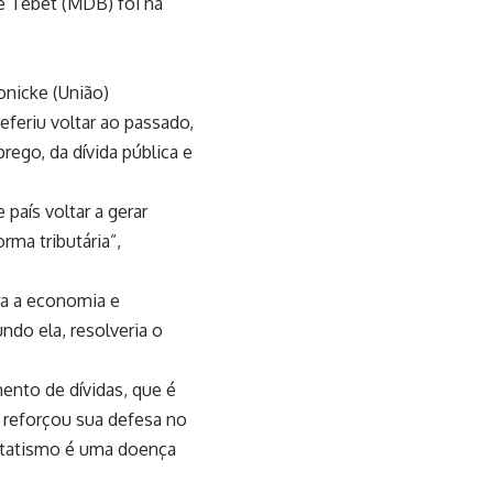
e Tebet (MDB) foi na
nicke (União)
eferiu voltar ao passado,
ego, da dívida pública e
país voltar a gerar
rma tributária”,
ara a economia e
ndo ela, resolveria o
mento de dívidas, que é
 reforçou sua defesa no
estatismo é uma doença