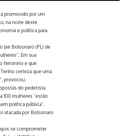
ica promovido por um
o, na noite deste
nomia e política para
Jair Bolsonaro (PL) de
mulheres”. Em sua
co feminino e que
. Tenho certeza que uma
”, provocou.
opostas do pedetista
da 100 mulheres “estão
em política pública”.
foi atacada por Bolsonaro
ão quis se comprometer