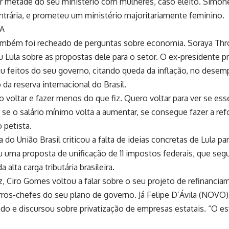
 metade do seu ministério com mulheres, caso eleito. Simon
ntrária, e prometeu um ministério majoritariamente feminino.
A
ambém foi recheado de perguntas sobre economia. Soraya Thro
 Lula sobre as propostas dele para o setor. O ex-presidente pr
u feitos do seu governo, citando queda da inflação, no desempr
da reserva internacional do Brasil.
 voltar e fazer menos do que fiz. Quero voltar para ver se esse 
se o salário mínimo volta a aumentar, se consegue fazer a refo
 petista.
a do União Brasil criticou a falta de ideias concretas de Lula p
 uma proposta de unificação de 11 impostos federais, que segu
 alta carga tributária brasileira.
z, Ciro Gomes voltou a falar sobre o seu projeto de refinancia
ros-chefes do seu plano de governo. Já Felipe D’Ávila (NOVO)
ado e discursou sobre privatização de empresas estatais. “O 