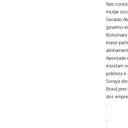
Nas consid
mudar isso
Geraldo Al
governo en
Bolsonaro 
maior part
alinhament
Apontada c
insistam n
pobreza e 
Soraya dis
Brasil prec
dos empres
.
.
.
.