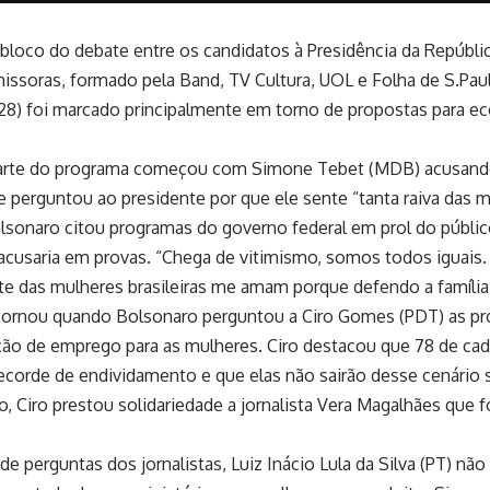
 bloco do debate entre os candidatos à Presidência da Repúbl
issoras, formado pela Band, TV Cultura, UOL e Folha de S.Paul
8) foi marcado principalmente em torno de propostas para eco
parte do programa começou com Simone Tebet (MDB) acusando 
e perguntou ao presidente por que ele sente “tanta raiva das 
lsonaro citou programas do governo federal em prol do públi
cusaria em provas. “Chega de vitimismo, somos todos iguais
te das mulheres brasileiras me amam porque defendo a família
tornou quando Bolsonaro perguntou a Ciro Gomes (PDT) as pr
ação de emprego para as mulheres. Ciro destacou que 78 de ca
recorde de endividamento e que elas não sairão desse cenário s
o, Ciro prestou solidariedade a jornalista Vera Magalhães que 
de perguntas dos jornalistas, Luiz Inácio Lula da Silva (PT) n