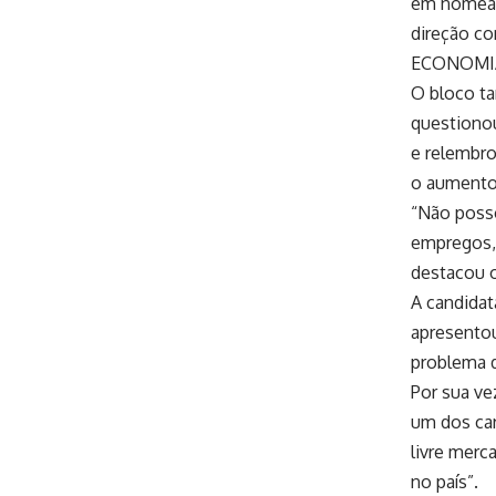
em nomear
direção co
ECONOMI
O bloco t
questionou
e relembro
o aumento 
“Não posso
empregos, 
destacou o
A candidat
apresentou
problema da
Por sua ve
um dos car
livre merc
no país”.