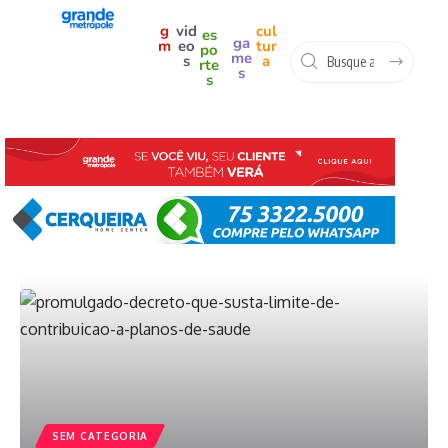
g
vid
cul
es
ga
m
eo
tur
po
me
s
a
rte
s
s
SEM CATEGORIA