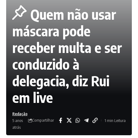
Quem não usar
máscara pode
receber multa e ser
conduzido à
delegacia, diz Rui
em live
Redação
Compartilhar
5 anos
1 min Leitura
atrás