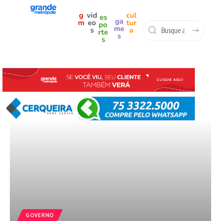
g
vid
cul
es
ga
m
eo
tur
po
me
s
a
rte
s
s
GOVERNO