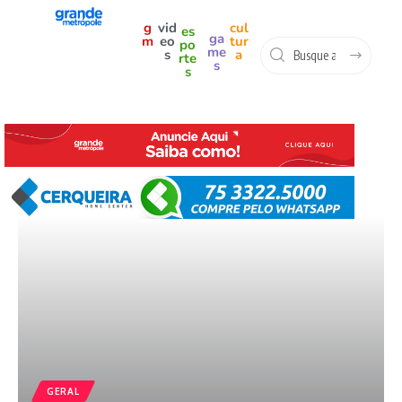
g
vid
cul
es
ga
m
eo
tur
po
me
s
a
rte
s
s
GERAL