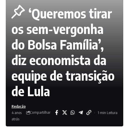
‘Queremos tirar
os sem-vergonha
do Bolsa Família’,
diz economista da
equipe de transição
de Lula
Redação
Compartilhar
4 anos
1 min Leitura
atrás