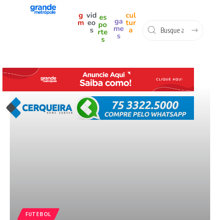
g
vid
cul
es
ga
m
eo
tur
po
me
s
a
rte
s
s
FUTEBOL