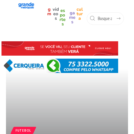
g
vid
cul
es
ga
m
eo
tur
po
me
s
a
rte
s
s
FUTEBOL