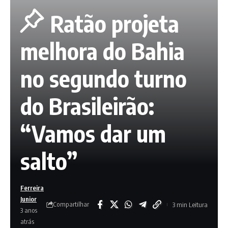
Ratão projeta
melhora do Bahia
no segundo turno
do Brasileirão:
“Vamos dar um
salto”
Ferreira
Junior
Compartilhar
3 min Leitura
3 anos
atrás