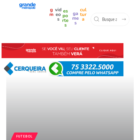
g
vid
cul
es
ga
m
eo
tur
po
me
s
a
rte
s
s
FUTEBOL