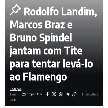
Rodolfo Landim,
Marcos Braz e
Bruno Spindel
jantam com Tite
para tentar levá-lo
ao Flamengo
Redação
Compartilhar
3 anos
3 min Leitura
atrás