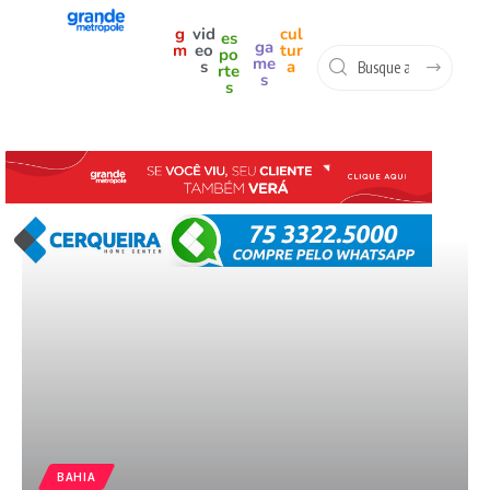
g
vid
cul
es
ga
m
eo
tur
po
me
s
a
rte
s
s
BAHIA