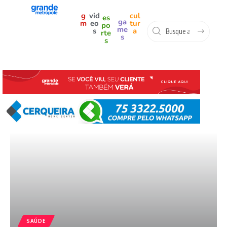
g
vid
cul
es
ga
m
eo
tur
po
me
s
a
rte
s
s
SAÚDE