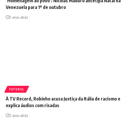
‘Homenagem ao povo’: Nicolás Maduro antecipa Natal na
Venezuela para 1º de outubro
2 anos atrás
FUTEBOL
À TV Record, Robinho acusa Justiça da Itália de racismo e
explica áudios com risadas
2 anos atrás