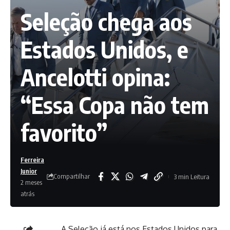
Seleção chega aos
Estados Unidos, e
Ancelotti opina:
“Essa Copa não tem
favorito”
Ferreira
Junior
Compartilhar
3 min Leitura
2 meses
atrás
A Seleção já está nos Estados Unidos para