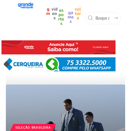
g
vid
cul
es
ga
m
eo
tur
po
me
s
a
rte
s
s
SELEÇÃO BRASILEIRA