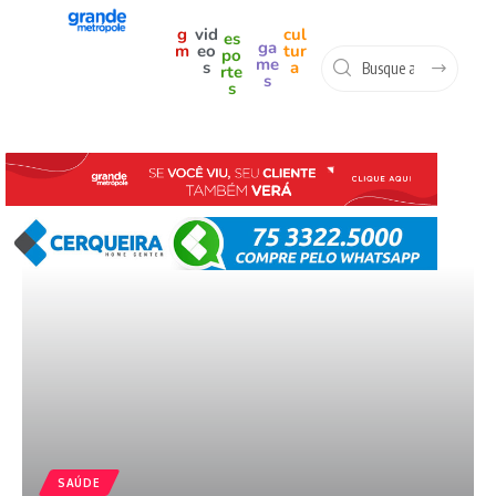
g
vid
cul
es
ga
m
eo
tur
po
me
s
a
rte
s
s
SAÚDE