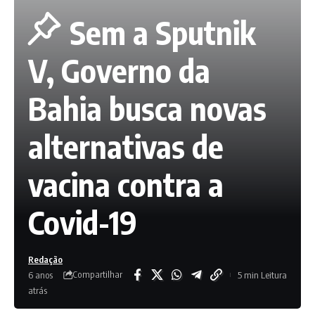
Sem a Sputnik
V, Governo da
Bahia busca novas
alternativas de
vacina contra a
Covid-19
Redação
Compartilhar
6 anos
5 min Leitura
atrás